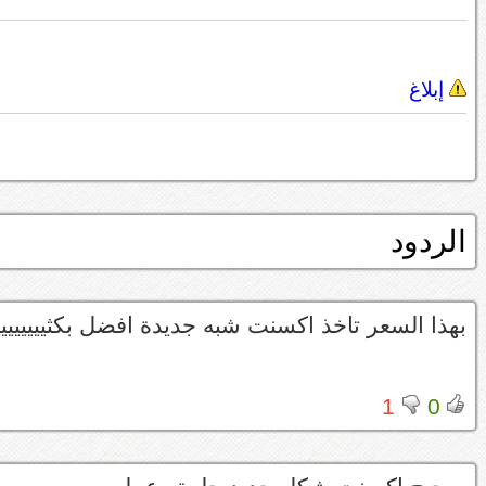
إبلاغ
الردود
بهذا السعر تاخذ اكسنت شبه جديدة افضل بكثيييييييي
1
0