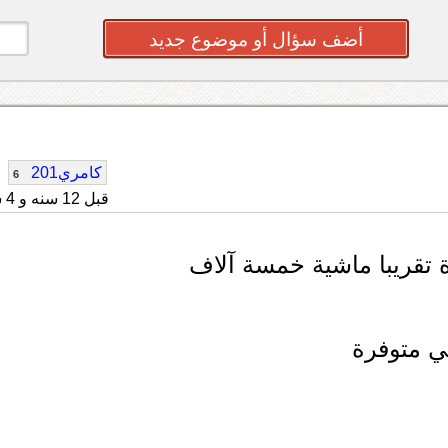
أضف سؤال أو موضوع جديد
كامري201
6
قبل 12 سنه و 4 شهر
ي متوفرة