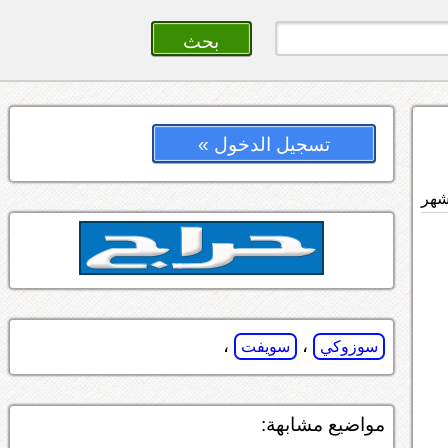
تسجيل الدخول »
،
،
سوزوكي
سويفت
مواضيع مشابهة: