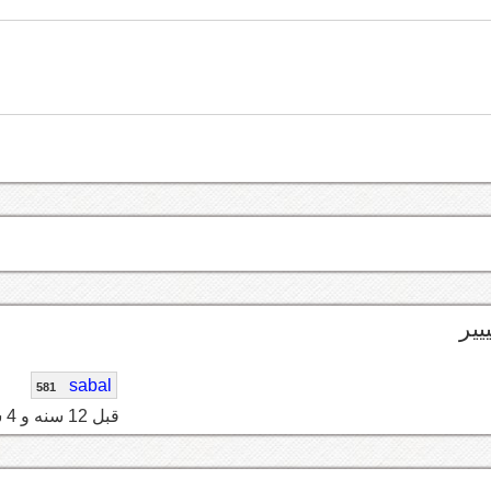
يير
sabal
581
قبل 12 سنه و 4 شهر