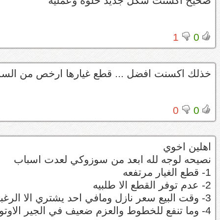
صحيح اكسنت شكل جديد حلوة وعمليه
1
0
خذلك اكسنت افضل ... قطع غيارها ارخص من الس
0
0
اهلين اخوي
نصيحه لوجه لله ابعد من سوزوكي لعدت اسباب
1- قطع الغيار مرتفعه
2- عدم توفر القطع الا طلبيه
3- وقت البيع سعر نازل ومافي احد يشتري الا الرغبان ويكسر سعرها
4- وما تنفع للخطوط والعزم ضعيف في الجير الاوتو