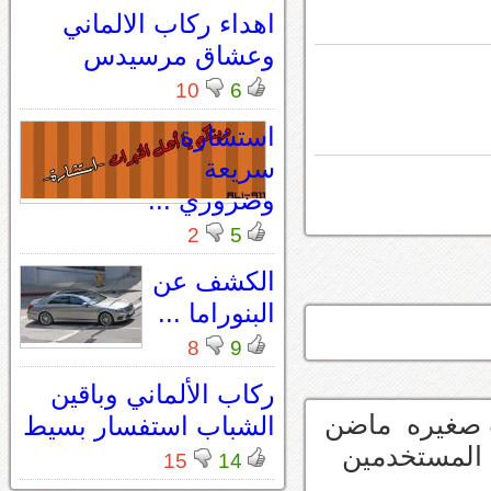
اهداء ركاب الالماني
وعشاق مرسيدس
10
6
استشارة
سريعة
وضروري ...
2
5
الكشف عن
البنوراما ...
8
9
ركاب الألماني وباقين
صغيره ماضن
الشباب استفسار بسيط
د المستخدمين
15
14