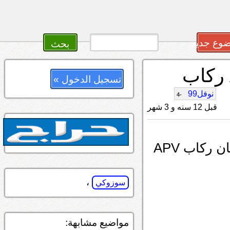
وع جديد
تسجيل الدخول »
نوفل99
-4
قبل 12 سنه و 3 شهر
يا جماعة الخير وش رايكم ب زوسوطي فان ركاب APV
،
سوزوكي
مواضيع مشابهة: