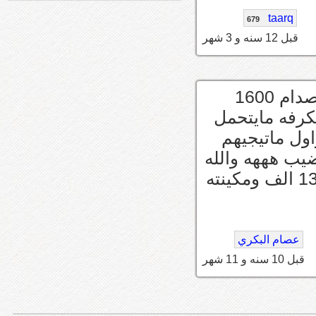
taarq
679
قبل 12 سنه و 3 شهر
قطعه نارررررررر خصوصا الخارجيه ربله الصدام 1600
 تكرفه مايتحمل
 ان حصل واول ماتيجيهم
يب هههه والله
صارت معي وتبهدلت منه والجير جديد 13000 الف ومكينته
عصام البكري
قبل 10 سنه و 11 شهر