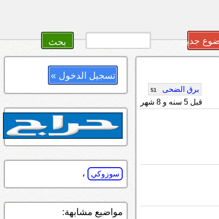
وع جديد
تسجيل الدخول »
برق الضحى
51
قبل 5 سنه و 8 شهر
،
سوزوكي
مواضيع مشابهة: