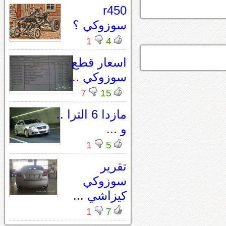
r450
سوزوكي ؟
1
4
اسعار قطع
سوزوكي ...
7
15
مازدا 6 الترا ..
و ...
1
5
تقرير
سوزوكي
كيزاشي ...
1
7